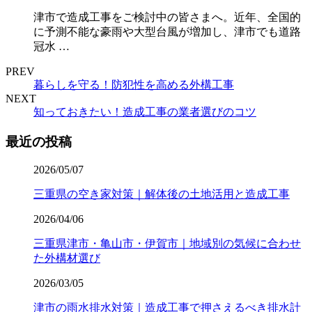
津市で造成工事をご検討中の皆さまへ。近年、全国的
に予測不能な豪雨や大型台風が増加し、津市でも道路
冠水 …
PREV
暮らしを守る！防犯性を高める外構工事
NEXT
知っておきたい！造成工事の業者選びのコツ
最近の投稿
2026/05/07
三重県の空き家対策｜解体後の土地活用と造成工事
2026/04/06
三重県津市・亀山市・伊賀市｜地域別の気候に合わせ
た外構材選び
2026/03/05
津市の雨水排水対策｜造成工事で押さえるべき排水計