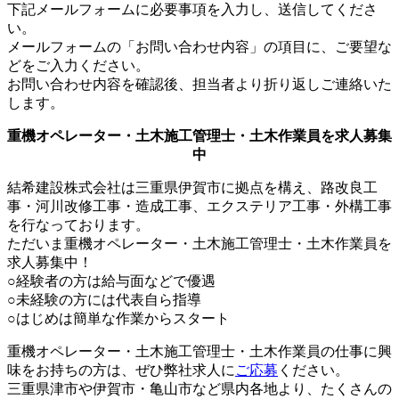
下記メールフォームに必要事項を入力し、送信してくださ
い。
メールフォームの「お問い合わせ内容」の項目に、ご要望な
どをご入力ください。
お問い合わせ内容を確認後、担当者より折り返しご連絡いた
します。
重機オペレーター・土木施工管理士・土木作業員を求人募集
中
結希建設株式会社は三重県伊賀市に拠点を構え、路改良工
事・河川改修工事・造成工事、エクステリア工事・外構工事
を行なっております。
ただいま重機オペレーター・土木施工管理士・土木作業員を
求人募集中！
○経験者の方は給与面などで優遇
○未経験の方には代表自ら指導
○はじめは簡単な作業からスタート
重機オペレーター・土木施工管理士・土木作業員の仕事に興
味をお持ちの方は、ぜひ弊社求人に
ご応募
ください。
三重県津市や伊賀市・亀山市など県内各地より、たくさんの