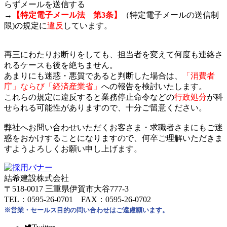
らずメールを送信する
→
【特定電子メール法 第3条】
（特定電子メールの送信制
限)の規定に
違反
しています。
再三にわたりお断りをしても、担当者を変えて何度も連絡さ
れるケースも後を絶ちません。
あまりにも迷惑・悪質であると判断した場合は、
「消費者
庁」ならび「経済産業省」
への報告を検討いたします。
これらの規定に違反すると業務停止命令などの
行政処分
が科
せられる可能性がありますので、十分ご留意ください。
弊社へお問い合わせいただくお客さま・求職者さまにもご迷
惑をおかけすることになりますので、何卒ご理解いただきま
すようよろしくお願い申し上げます。
結希建設株式会社
〒518-0017 三重県伊賀市大谷777-3
TEL：0595-26-0701 FAX：0595-26-0702
※営業・セールス目的の問い合わせはご遠慮願います。