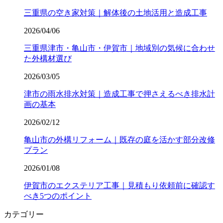
三重県の空き家対策｜解体後の土地活用と造成工事
2026/04/06
三重県津市・亀山市・伊賀市｜地域別の気候に合わせ
た外構材選び
2026/03/05
津市の雨水排水対策｜造成工事で押さえるべき排水計
画の基本
2026/02/12
亀山市の外構リフォーム｜既存の庭を活かす部分改修
プラン
2026/01/08
伊賀市のエクステリア工事｜見積もり依頼前に確認す
べき5つのポイント
カテゴリー