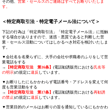
その他、
営業・セールスのご連絡はすべてお断りいたしま
す。
＜特定商取引法・特定電子メール法について＞
下記の行為は「特定商取引法」「特定電子メール法」に抵触
する場合がありますので、迷惑・悪質であると判断した営
業・セールス活動についてはしかるべき対応を検討いたしま
す。
▼会社名を名乗らずに、大手の会社や求職者のふりをして営
業電話をする
→
【特定商取引法 第16条】
(電話勧誘販売における
氏名等
の明示
)の規定に
違反
しています。
▼お断りしたにもかかわらず電話番号・アドレスを変えて何
度も営業活動をする
→
【特定商取引法 第17条】
(電話勧誘販売における
再勧誘
の禁止
)の規定に
違反
しています。
▼営業目的のメールはお断りの旨を通知しているにもかかわ