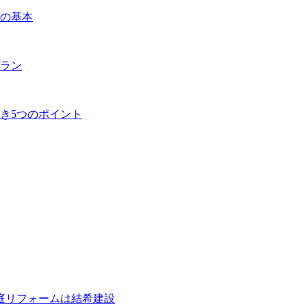
の基本
ラン
き5つのポイント