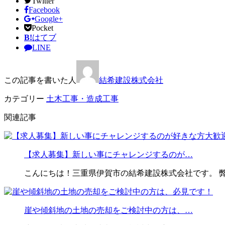
Twitter
Facebook
Google+
Pocket
B!
はてブ
LINE
この記事を書いた人
結希建設株式会社
カテゴリー
土木工事・造成工事
関連記事
【求人募集】新しい事にチャレンジするのが…
こんにちは！三重県伊賀市の結希建設株式会社です。 
崖や傾斜地の土地の売却をご検討中の方は、…