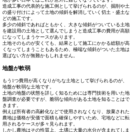
造成工事の代表的な施工例として挙げられるのが、掘削や土
の盛り付けによって土地の傾斜を解消していく切土・盛土な
どの施工です。
多少の傾斜であればともかく、大きな傾斜がついている土地
を建設用の土地として選んでしまうと造成工事の費用が高額
になってしまうケースがあります。
土地そのものが安くても、結果として施工にかかる総額が高
くなってしまうこともあるため、極端な傾斜がついた土地は
選ばない方が無難かもしれません。
地盤が軟弱
もう1つ費用が高くなりがちな土地として挙げられるのが、
地盤が軟弱な土地です。
土地の地盤の状態を詳しく知るためには専門技術を用いた地
盤調査が必要ですが、脆弱な傾向がある土地を知ることはで
きます。
例えば所有者の高齢化などで使用されなくなり、放棄された
農地は価格が安価で面積も確保しやすいため、宅地などに転
用されるケースが多々見られます。
しかし農地はその性質上、土壌に大量の水分が含まれてしま