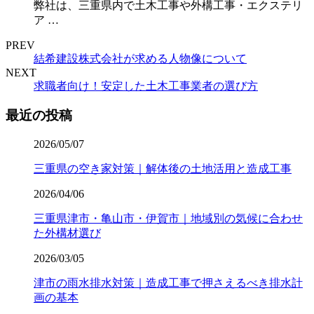
弊社は、三重県内で土木工事や外構工事・エクステリ
ア …
PREV
結希建設株式会社が求める人物像について
NEXT
求職者向け！安定した土木工事業者の選び方
最近の投稿
2026/05/07
三重県の空き家対策｜解体後の土地活用と造成工事
2026/04/06
三重県津市・亀山市・伊賀市｜地域別の気候に合わせ
た外構材選び
2026/03/05
津市の雨水排水対策｜造成工事で押さえるべき排水計
画の基本