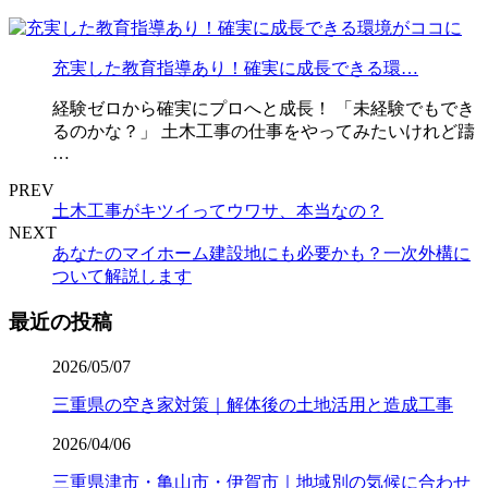
充実した教育指導あり！確実に成長できる環…
経験ゼロから確実にプロへと成長！ 「未経験でもでき
るのかな？」 土木工事の仕事をやってみたいけれど躊
…
PREV
土木工事がキツイってウワサ、本当なの？
NEXT
あなたのマイホーム建設地にも必要かも？一次外構に
ついて解説します
最近の投稿
2026/05/07
三重県の空き家対策｜解体後の土地活用と造成工事
2026/04/06
三重県津市・亀山市・伊賀市｜地域別の気候に合わせ