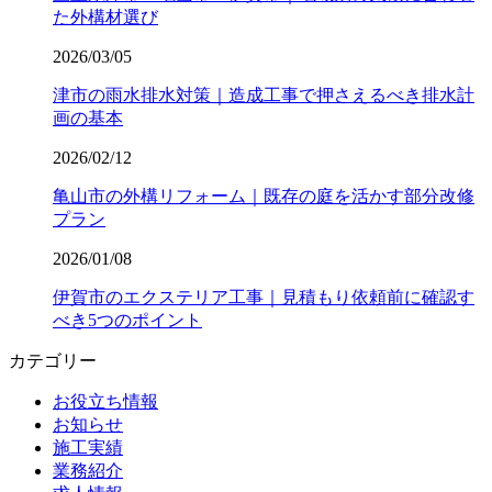
た外構材選び
2026/03/05
津市の雨水排水対策｜造成工事で押さえるべき排水計
画の基本
2026/02/12
亀山市の外構リフォーム｜既存の庭を活かす部分改修
プラン
2026/01/08
伊賀市のエクステリア工事｜見積もり依頼前に確認す
べき5つのポイント
カテゴリー
お役立ち情報
お知らせ
施工実績
業務紹介