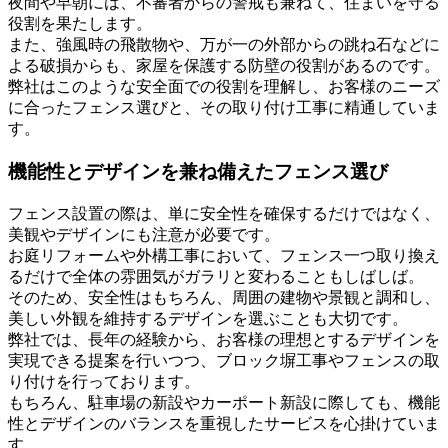
夜間や早朝には、不審者からの警戒も兼ねて、住まいを守る
役割を果たします。
また、強風時の飛散物や、万が一の外部からの跳ね石などに
よる破損からも、家屋を保護する防壁の役割があるのです。
弊社はこのような安全面での役割を理解し、お客様のニーズ
に合ったフェンス選びと、その取り付け工事に精通していま
す。
機能性とデザインを兼ね備えたフェンス選び
フェンス設置の際は、単に安全性を確保するだけではなく、
美観やデザインにも注意が必要です。
お庭リフォームや外構工事において、フェンス一つ取り換え
るだけで全体の雰囲気がガラリと変わることもしばしば。
そのため、安全性はもちろん、周囲の建物や景観と調和し、
美しい外観を維持するデザインを選ぶことも大切です。
弊社では、長年の経験から、お客様の理想とするデザインを
実現できる提案を行いつつ、ブロック塀工事やフェンスの取
り付けを行っております。
もちろん、駐車場の新設やカーポート新設に際しても、機能
性とデザインのバランスを重視したサービスを心掛けていま
す。