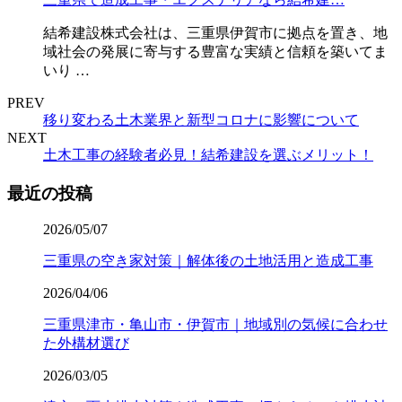
結希建設株式会社は、三重県伊賀市に拠点を置き、地
域社会の発展に寄与する豊富な実績と信頼を築いてま
いり …
PREV
移り変わる土木業界と新型コロナに影響について
NEXT
土木工事の経験者必見！結希建設を選ぶメリット！
最近の投稿
2026/05/07
三重県の空き家対策｜解体後の土地活用と造成工事
2026/04/06
三重県津市・亀山市・伊賀市｜地域別の気候に合わせ
た外構材選び
2026/03/05