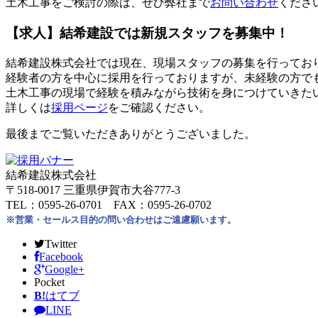
土木工事をご検討の際は、ぜひ弊社まで
お問い合わせ
くださ
【求人】結希建設では新規スタッフを募集中！
結希建設株式会社では現在、現場スタッフの募集を行ってお
経験者の方を中心に採用を行っておりますが、未経験の方で
土木工事の現場で経験を積みながら技術を身につけていきた
詳しくは
採用ページ
をご確認ください。
最後までご覧いただきありがとうございました。
結希建設株式会社
〒518-0017 三重県伊賀市大谷777-3
TEL：0595-26-0701 FAX：0595-26-0702
※営業・セールス目的の問い合わせはご遠慮願います。
Twitter
Facebook
Google+
Pocket
B!
はてブ
LINE