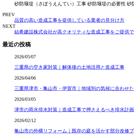
砂防堰堤（さぼうえんてい）工事 砂防堰堤の必要性 砂
PREV
品質の高い造成工事を提供している業者の見分け方
NEXT
結希建設株式会社が高クオリティな造成工事をご提供で
最近の投稿
2026/05/07
三重県の空き家対策｜解体後の土地活用と造成工事
2026/04/06
三重県津市・亀山市・伊賀市｜地域別の気候に合わせた
2026/03/05
津市の雨水排水対策｜造成工事で押さえるべき排水計画
2026/02/12
亀山市の外構リフォーム｜既存の庭を活かす部分改修プ