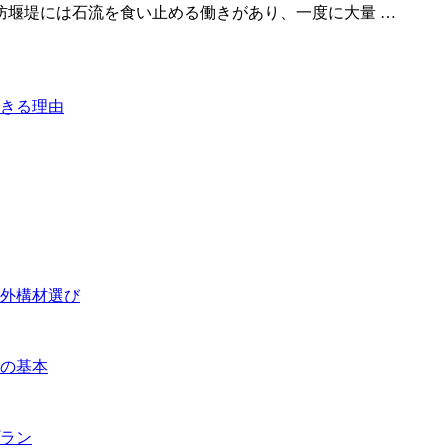
防堰堤には石流を食い止める働きがあり、一度に大量 …
きる理由
外構材選び
の基本
ラン