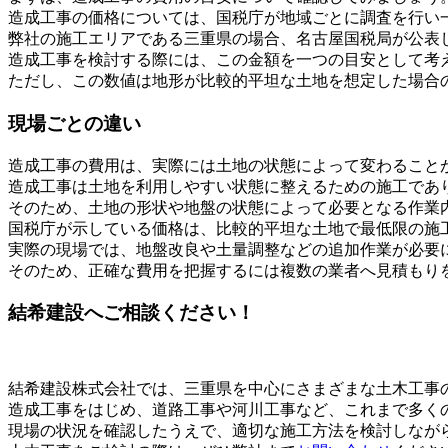
造成工事の価格については、国税庁が地域ごとに調査を行い
弊社の施工エリアである三重県の場合、名古屋国税局が公表し
造成工事を検討する際には、この金額を一つの目安として考
ただし、この数値は地形が比較的平坦な土地を想定した場合
現場ごとの違い
造成工事の費用は、実際には土地の状態によって変わること
造成工事は土地を利用しやすい状態に整えるための施工であ
そのため、土地の形状や地盤の状態によって必要となる作業
国税庁が示している価格は、比較的平坦な土地で最低限の施
実際の現場では、地盤改良や土量調整などの追加作業が必要
そのため、正確な費用を把握するには複数の業者へ見積もり
結希建設へご相談ください！
結希建設株式会社では、三重県を中心にさまざまな土木工事
造成工事をはじめ、道路工事や河川工事など、これまで多く
現場の状況を確認したうえで、適切な施工方法を検討しなが