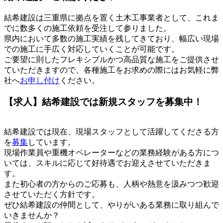
結希建設は三重県に拠点を置く土木工事業者として、これま
でに数多くの施工依頼を受注して参りました。
県内において多数の施工実績を残してきており、幅広い現場
での施工に手広く対応していくことが可能です。
ご要望に則したフレキシブルかつ高品質な施工をご提供させ
ていただきますので、各種施工をお求めの際にはお気軽に弊
社へ
お申し付け
ください。
【求人】結希建設では新規スタッフを募集中！
結希建設では現在、現場スタッフとして活躍してくださる方
を
募集
しています。
現場作業員や重機オペレーターなどの業務経験がある方につ
いては、スキルに応じて好待遇でお迎えさせていただきま
す。
また初心者の方からのご応募も、人柄や熱意を汲みつつ歓迎
させていただく方針です。
ぜひ結希建設の仲間として、やりがいある業務に取り組んで
いきませんか？