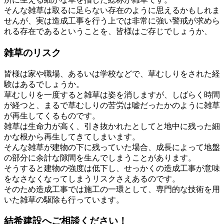
そんな雑草は取るに足らない存在のように思えるかもしれま
せんが、実は造成工事を行う上では非常に強い警戒が求めら
れる存在であるということを、皆様はご存じでしょうか、
雑草のリスク
皆様は家や職場、あるいは学校などで、草むしりをされた経
験はあるでしょうか。
草むしりを一度すると雑草は姿を消しますが、しばらく時間
が経つと、まるで草むしりの苦労は嘘だったかのように雑草
が再生してくるものです。
雑草は生命力が高く、引き抜かれたとしてと地中に残った細
かな根から再生してきてしまいます。
そんな雑草が建物の下に残っていた場合、成長によって地盤
の部分に余計な隙間を生んでしまうことがあります。
そうすると建物の強度は低下し、せっかくの造成工事が意味
をなさなくなってしまうリスクさえあるのです。
そのため造成工事では施工の一環として、専門的な技術を用
いた雑草の駆除も行っています。
結希建設へご相談ください！