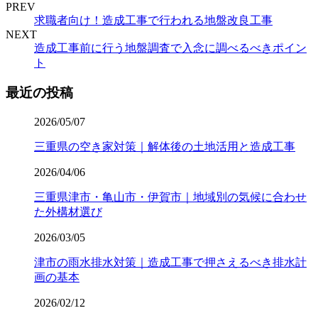
PREV
求職者向け！造成工事で行われる地盤改良工事
NEXT
造成工事前に行う地盤調査で入念に調べるべきポイン
ト
最近の投稿
2026/05/07
三重県の空き家対策｜解体後の土地活用と造成工事
2026/04/06
三重県津市・亀山市・伊賀市｜地域別の気候に合わせ
た外構材選び
2026/03/05
津市の雨水排水対策｜造成工事で押さえるべき排水計
画の基本
2026/02/12