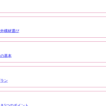
た外構材選び
画の基本
プラン
き5つのポイント