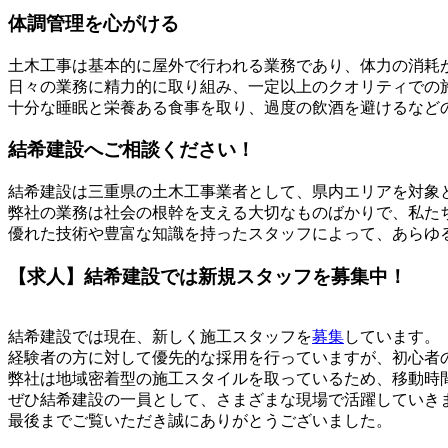
体調管理を心がける
土木工事は基本的に屋外で行われる業務であり、体力の消耗
日々の業務に精力的に取り組み、一定以上のクオリティでの
十分な睡眠と栄養ある食事を取り、過度の飲酒を避けるなど
結希建設へご相談ください！
結希建設は三重県の土木工事業者として、県内エリアを対象
弊社の業務は社会の根幹を支える大切なものばかりで、私た
優れた技術や豊富な知識を持ったスタッフによって、あらゆ
【求人】結希建設では新規スタッフを募集中！
結希建設では現在、新しく施工スタッフを
募集
しています。
経験者の方に対して優先的な採用を行っていますが、初心者
弊社は地域密着型の施工スタイルを取っているため、移動時
ぜひ結希建設の一員として、さまざまな現場で活躍していき
最後までご覧いただき誠にありがとうございました。