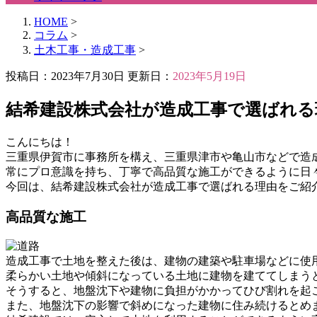
HOME
>
コラム
>
土木工事・造成工事
>
投稿日：2023年7月30日 更新日：
2023年5月19日
結希建設株式会社が造成工事で選ばれる
こんにちは！
三重県伊賀市に事務所を構え、三重県津市や亀山市などで造
常にプロ意識を持ち、丁寧で高品質な施工ができるように日
今回は、結希建設株式会社が造成工事で選ばれる理由をご紹
高品質な施工
造成工事で土地を整えた後は、建物の建築や駐車場などに使
柔らかい土地や傾斜になっている土地に建物を建ててしまう
そうすると、地盤沈下や建物に負担がかかってひび割れを起
また、地盤沈下の影響で斜めになった建物に住み続けるとめ