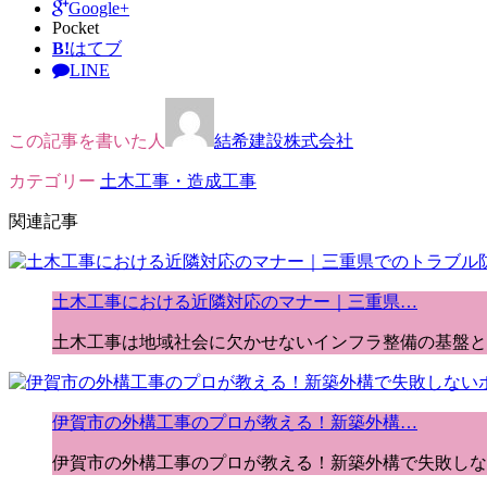
Google+
Pocket
B!
はてブ
LINE
この記事を書いた人
結希建設株式会社
カテゴリー
土木工事・造成工事
関連記事
土木工事における近隣対応のマナー｜三重県…
土木工事は地域社会に欠かせないインフラ整備の基盤と
伊賀市の外構工事のプロが教える！新築外構…
伊賀市の外構工事のプロが教える！新築外構で失敗しない