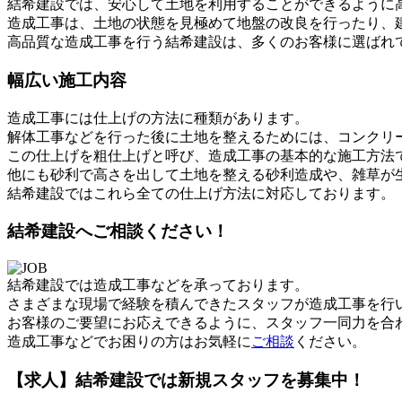
結希建設では、安心して土地を利用することができるように
造成工事は、土地の状態を見極めて地盤の改良を行ったり、
高品質な造成工事を行う結希建設は、多くのお客様に選ばれ
幅広い施工内容
造成工事には仕上げの方法に種類があります。
解体工事などを行った後に土地を整えるためには、コンクリ
この仕上げを粗仕上げと呼び、造成工事の基本的な施工方法
他にも砂利で高さを出して土地を整える砂利造成や、雑草が
結希建設ではこれら全ての仕上げ方法に対応しております。
結希建設へご相談ください！
結希建設では造成工事などを承っております。
さまざまな現場で経験を積んできたスタッフが造成工事を行
お客様のご要望にお応えできるように、スタッフ一同力を合
造成工事などでお困りの方はお気軽に
ご相談
ください。
【求人】結希建設では新規スタッフを募集中！