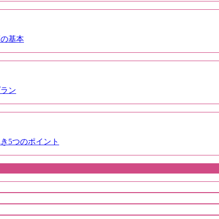
画の基本
プラン
き5つのポイント