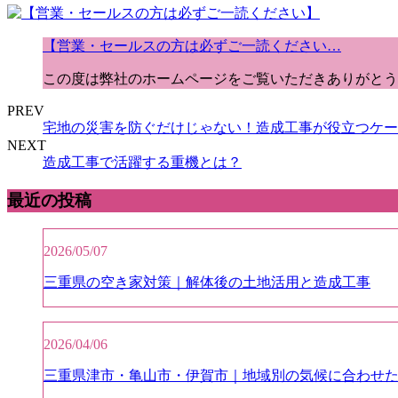
【営業・セールスの方は必ずご一読ください…
この度は弊社のホームページをご覧いただきありがとう
PREV
宅地の災害を防ぐだけじゃない！造成工事が役立つケー
NEXT
造成工事で活躍する重機とは？
最近の投稿
2026/05/07
三重県の空き家対策｜解体後の土地活用と造成工事
2026/04/06
三重県津市・亀山市・伊賀市｜地域別の気候に合わせ