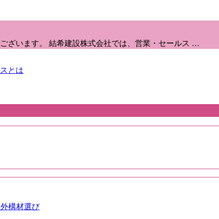
ございます。 結希建設株式会社では、営業・セールス …
スとは
た外構材選び