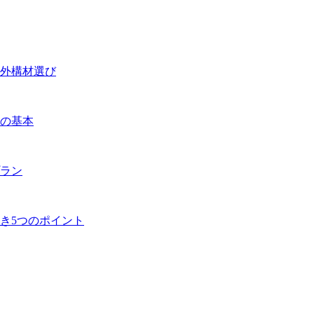
外構材選び
の基本
ラン
き5つのポイント