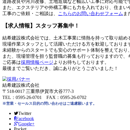
道路改良や河川改修、土地造成など幅広い工事に対応可能で
また、エクステリアや外構工事にも力を入れており、住まい
工事のご依頼・ご相談は、
こちらのお問い合わせフォーム
ま
【求人情報】スタッフ募集中！
結希建設株式会社では、土木工事業に情熱を持って取り組め
現場作業スタッフとして活躍いただける方を歓迎しておりま
未経験からのスタートでも安心のサポート体制を整えており
また、現場管理を担う監督職の募集も行っておりますので、
ご応募は
採用情報ページ
よりお待ちしております。
最後までご覧いただき、誠にありがとうございました！
結希建設株式会社
〒518-0017 三重県伊賀市大谷777-3
TEL：0595-26-0701 FAX：0595-26-0702
※営業・セールス目的の問い合わせはご遠慮願います。
Twitter
Facebook
Google+
Pocket