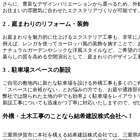
さらに、豊富なデザインバリエーションから選べるため、外
お住まいの雰囲気に合わせたエクステリアづくりが可能です
2．庭まわりのリフォーム・装飾
お庭まわりを魅力的に仕上げるエクステリア工事も、非常に
例えば、レンガを使ってヨーロッパ風の装飾を施すことで、
ナチュラルガーデンやシックな洋風スタイルなど、ご希望の
暮らしの質を高める空間演出として、庭まわりのデザイン工
3．駐車場スペースの新設
ご自宅の敷地内に新たな駐車場を設ける外構工事も多くのご
「スペースに余裕がない」とお悩みの方でも、お庭や通路部
弊社では限られた土地の中でも効率よく駐車場をレイアウト
新設工事についても迅速かつ丁寧に対応いたしますので、ぜ
外構・土木工事のことなら結希建設株式会社へ！
三重県伊賀市に本社を構える結希建設株式会社では、三重県