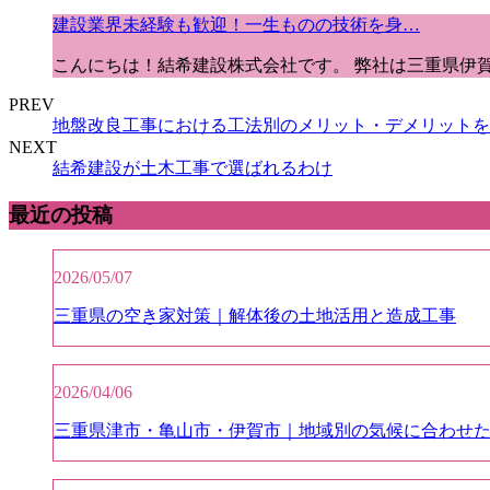
建設業界未経験も歓迎！一生ものの技術を身…
こんにちは！結希建設株式会社です。 弊社は三重県伊
PREV
地盤改良工事における工法別のメリット・デメリットを
NEXT
結希建設が土木工事で選ばれるわけ
最近の投稿
2026/05/07
三重県の空き家対策｜解体後の土地活用と造成工事
2026/04/06
三重県津市・亀山市・伊賀市｜地域別の気候に合わせ