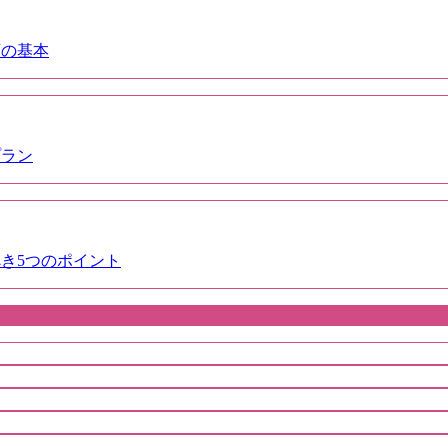
画の基本
プラン
き5つのポイント