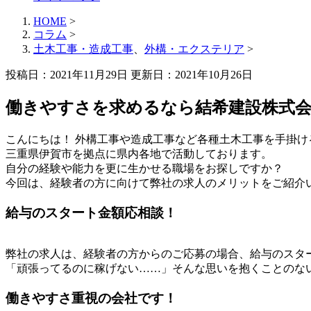
HOME
>
コラム
>
土木工事・造成工事
、
外構・エクステリア
>
投稿日：2021年11月29日 更新日：
2021年10月26日
働きやすさを求めるなら結希建設株式
こんにちは！ 外構工事や造成工事など各種土木工事を手掛け
三重県伊賀市を拠点に県内各地で活動しております。
自分の経験や能力を更に生かせる職場をお探しですか？
今回は、経験者の方に向けて弊社の求人のメリットをご紹介
給与のスタート金額応相談！
弊社の求人は、経験者の方からのご応募の場合、給与のスタ
「頑張ってるのに稼げない……」そんな思いを抱くことのな
働きやすさ重視の会社です！