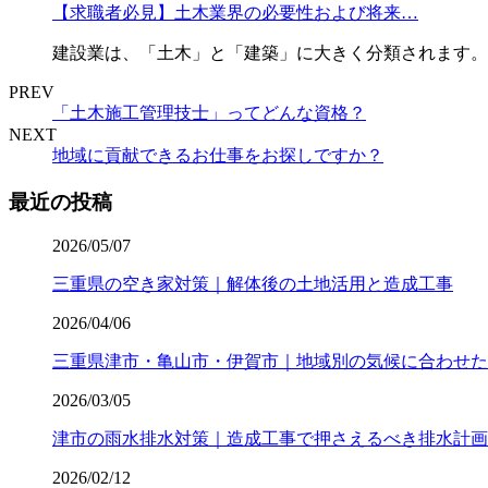
【求職者必見】土木業界の必要性および将来…
建設業は、「土木」と「建築」に大きく分類されます。
PREV
「土木施工管理技士」ってどんな資格？
NEXT
地域に貢献できるお仕事をお探しですか？
最近の投稿
2026/05/07
三重県の空き家対策｜解体後の土地活用と造成工事
2026/04/06
三重県津市・亀山市・伊賀市｜地域別の気候に合わせた
2026/03/05
津市の雨水排水対策｜造成工事で押さえるべき排水計画
2026/02/12