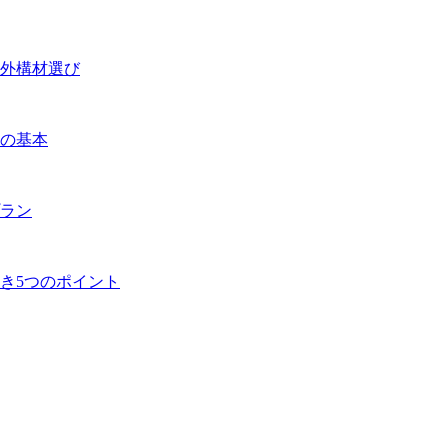
外構材選び
の基本
ラン
き5つのポイント