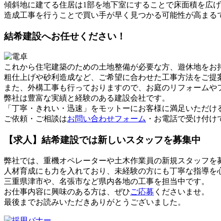
傾斜地に建てる住居は1部を地下室にすることで床面積を広
造成工事を行うことで買い手が早く見つかる可能性が高まる
結希建設へお任せください！
これから住宅建築のための土地整備が必要な方、遊休地をお
粗仕上げや砂利造成など、ご希望に合わせた工事方法をご提
また、外構工事も行っておりますので、お庭のリフォームや
弊社は豊富な実績と経験のある建設会社です。
「丁寧・きれい・迅速」をモットーにお客様に満足いただけ
ご依頼・ご相談は
お問い合わせフォーム
・お電話で受け付け
【求人】結希建設では新しいスタッフを募集中
弊社では、重機オペレーターや土木作業員の新規スタッフを
人材育成にも力を入れており、未経験の方にも丁寧な指導を
三重県津市や、名張市など県内各地の工事を担当中です。
お仕事内容に興味のある方は、ぜひ
ご応募
くださいませ。
最後までお読みいただきありがとうございました。