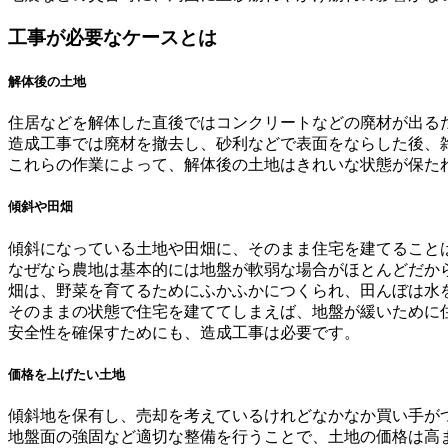
工事が必要なケースとは
解体後の土地
住居などを解体した直後ではコンクリートなどの廃材が出る
造成工事では廃材を撤去し、砂利などで表面をならした後、
これらの作業によって、解体後の土地はきれいな状態が保た
傾斜や田畑
傾斜になっている土地や田畑に、そのまま住宅を建てること
なぜなら農地は基本的には地盤が軟弱な場合がほとんどだか
畑は、野菜を育てるためにふかふかにつくられ、田んぼは水
そのままの状態で住宅を建ててしまえば、地盤が緩いために
安全性を確保すためにも、造成工事は必要です。
価格を上げたい土地
傾斜地を保有し、売却を考えているけれどなかなか買い手が
地盤面の強固など適切な整備を行うことで、土地の価格は高