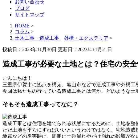
お問い合わせ
ブログ
サイトマップ
HOME
>
コラム
>
土木工事・造成工事
、
外構・エクステリア
>
投稿日：2023年11月30日 更新日：
2023年11月21日
造成工事が必要な土地とは？住宅の安
こんにちは！
三重県伊賀市に拠点を構え、亀山市などで造成工事や外構工
今回は私たちの行っている造成工事とは何か、どのような土
そもそも造成工事ってなに？
造成工事とは住宅を建てられる状態にするために、土地を整
ただ土地を平らにすればいいというわけではなく、宅地造成
地震などの災害時に、周囲に土砂崩れやがけ崩れの影響がな