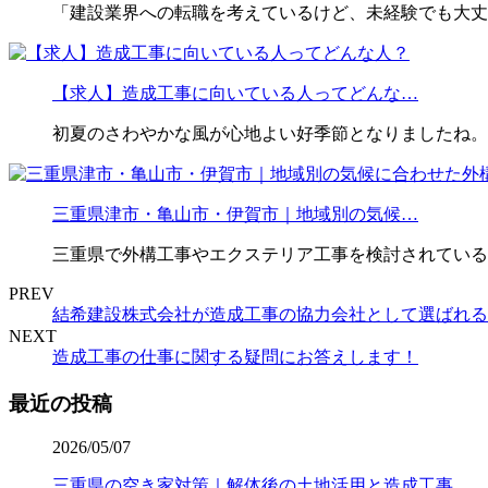
「建設業界への転職を考えているけど、未経験でも大丈
【求人】造成工事に向いている人ってどんな…
初夏のさわやかな風が心地よい好季節となりましたね。 
三重県津市・亀山市・伊賀市｜地域別の気候…
三重県で外構工事やエクステリア工事を検討されている
PREV
結希建設株式会社が造成工事の協力会社として選ばれる
NEXT
造成工事の仕事に関する疑問にお答えします！
最近の投稿
2026/05/07
三重県の空き家対策｜解体後の土地活用と造成工事