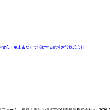
伊賀市・亀山市などで活動する結希建設株式会社
ム、造成工事なら伊賀市の結希建設株式会社へ , 2026 All Right