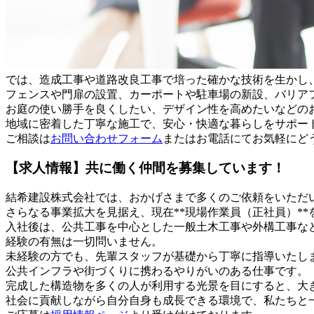
では、造成工事や道路改良工事で培った確かな技術を生かし
フェンスや門扉の設置、カーポートや駐車場の新設、バリア
お庭の使い勝手を良くしたい、デザイン性を高めたいなどの
地域に密着した丁寧な施工で、安心・快適な暮らしをサポー
ご相談は
お問い合わせフォーム
またはお電話にてお気軽にど
【求人情報】共に働く仲間を募集しています！
結希建設株式会社では、おかげさまで多くのご依頼をいただ
さらなる事業拡大を見据え、現在**現場作業員（正社員）**
入社後は、公共工事を中心とした一般土木工事や外構工事な
経験の有無は一切問いません。
未経験の方でも、先輩スタッフが基礎から丁寧に指導いたし
公共インフラや街づくりに携わるやりがいのある仕事です。
完成した構造物を多くの人が利用する光景を目にすると、大
社会に貢献しながら自分自身も成長できる環境で、私たちと