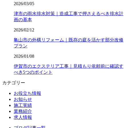
2026/03/05
津市の雨水排水対策｜造成工事で押さえるべき排水計
画の基本
2026/02/12
亀山市の外構リフォーム｜既存の庭を活かす部分改修
プラン
2026/01/08
伊賀市のエクステリア工事｜見積もり依頼前に確認す
べき5つのポイント
カテゴリー
お役立ち情報
お知らせ
施工実績
業務紹介
求人情報
ブログ記事一覧